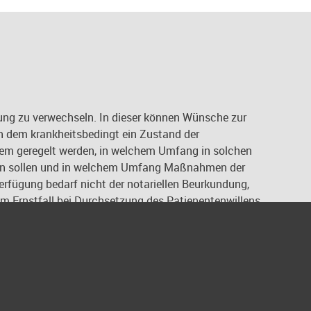
gung zu verwechseln. In dieser können Wünsche zur
n dem krankheitsbedingt ein Zustand der
erem geregelt werden, in welchem Umfang in solchen
rden sollen und in welchem Umfang Maßnahmen der
verfügung bedarf nicht der notariellen Beurkundung,
e im Ernstfall bei Durchsetzung des Patienentenwillens
ung ist grundsätzlich bei uns so gestaltet, dass sie
 damit bei einem möglichen Widerruf der Vollmacht,
 Aus dem gleichen Grunde enthält die
dessen, der sie zur Geltung bringen soll, vielmehr
er hierfür zuständig sein soll.