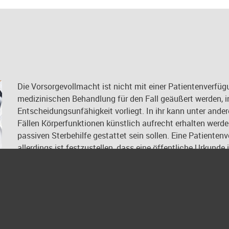
Die Vorsorgevollmacht ist nicht mit einer Patientenverfü
medizinischen Behandlung für den Fall geäußert werden, i
Entscheidungsunfähigkeit vorliegt. In ihr kann unter and
Fällen Körperfunktionen künstlich aufrecht erhalten we
passiven Sterbehilfe gestattet sein sollen. Eine Patienten
allerdings ist festzustellen, dass eine öffentliche Urkund
erfahrungsgemäß von Vorteil sein wird. Die Patientenverfüg
nicht in die Urkunde zur Vorsorgevollmacht integriert ist,
die Patientenverfügung weiterhin verwendet werden kann.
Patientenverfügung selbst auch keine namentliche Nennung 
enthält die Vollmacht den Hinweis, dass der Vollmachtnehm